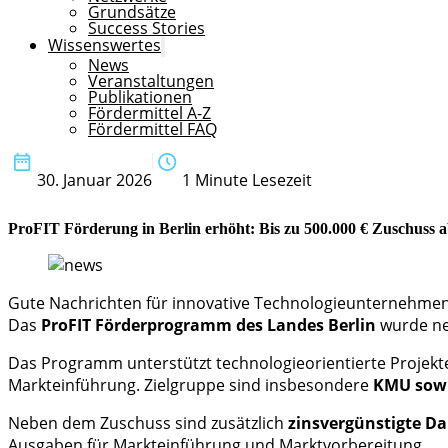
Grundsätze
Success Stories
Wissenswertes
News
Veranstaltungen
Publikationen
Fördermittel A-Z
Fördermittel FAQ
30. Januar 2026
1 Minute Lesezeit
ProFIT Förderung in Berlin erhöht: Bis zu 500.000 € Zuschuss 
Gute Nachrichten für innovative Technologieunternehmen 
Das
ProFIT Förderprogramm des Landes Berlin
wurde ne
Das Programm unterstützt technologieorientierte Projekte
Markteinführung. Zielgruppe sind insbesondere
KMU sowi
Neben dem Zuschuss sind zusätzlich
zinsvergünstigte Dar
Ausgaben für Markteinführung und Marktvorbereitung.