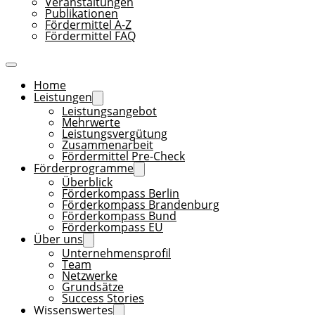
Veranstaltungen
Publikationen
Fördermittel A-Z
Fördermittel FAQ
Home
Leistungen
Leistungsangebot
Mehrwerte
Leistungsvergütung
Zusammenarbeit
Fördermittel Pre-Check
Förderprogramme
Überblick
Förderkompass Berlin
Förderkompass Brandenburg
Förderkompass Bund
Förderkompass EU
Über uns
Unternehmensprofil
Team
Netzwerke
Grundsätze
Success Stories
Wissenswertes