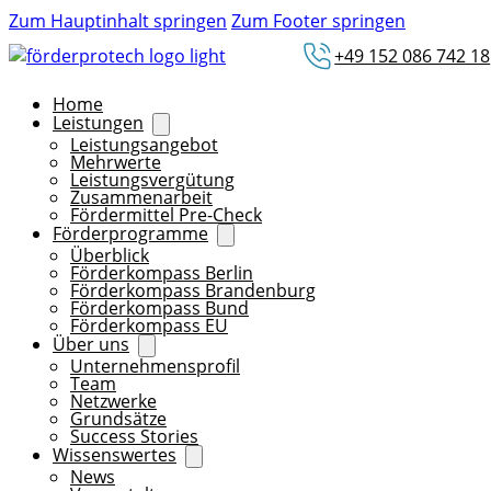
Zum Hauptinhalt springen
Zum Footer springen
+49 152 086 742 18
Home
Leistungen
Leistungsangebot
Mehrwerte
Leistungsvergütung
Zusammenarbeit
Fördermittel Pre-Check
Förderprogramme
Überblick
Förderkompass Berlin
Förderkompass Brandenburg
Förderkompass Bund
Förderkompass EU
Über uns
Unternehmensprofil
Team
Netzwerke
Grundsätze
Success Stories
Wissenswertes
News